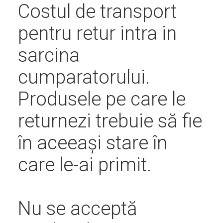
Costul de transport
Montatori
pentru retur intra in
sarcina
Descriere
cumparatorului.
Produsele pe care le
returnezi trebuie să fie
solutie
în aceeași stare în
care le-ai primit.
Contact
Nu se acceptă