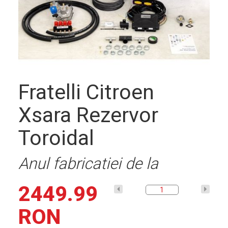
Descriere
solutie
Fratelli Citroen
Xsara Rezervor
Contact
Toroidal
Anul fabricatiei de la
2449.99
RON