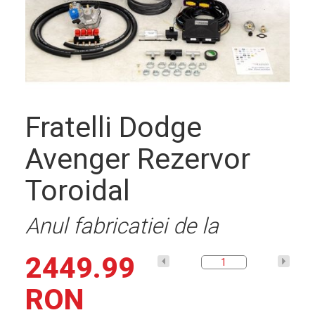
Descriere
solutie
Fratelli Dodge
Avenger Rezervor
Contact
Toroidal
Anul fabricatiei de la
2449.99
RON