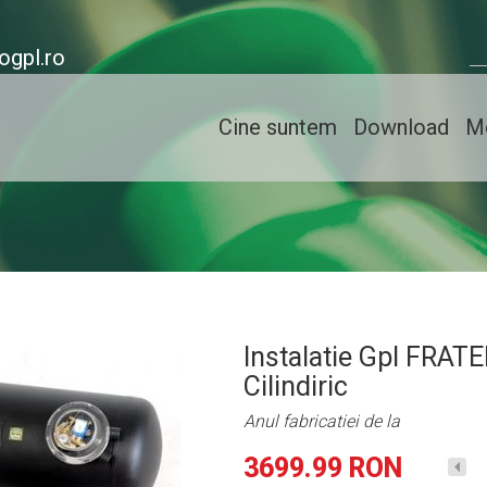
ogpl.ro
Cine suntem
Download
Mo
Instalatie Gpl FRATE
Cilindiric
Anul fabricatiei de la
3699.99
RON