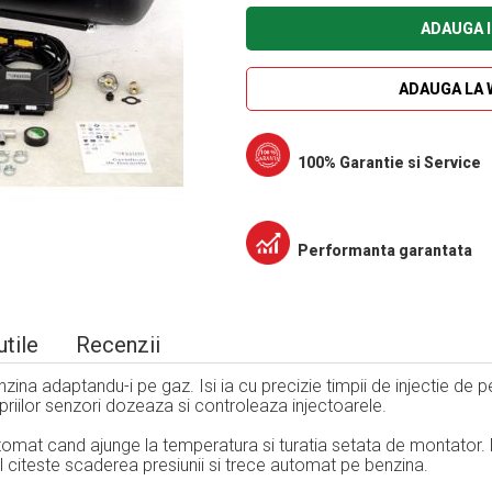
ADAUGA I
ADAUGA LA 
100% Garantie si Service
Performanta garantata
utile
Recenzii
zina adaptandu-i pe gaz. Isi ia cu precizie timpii de injectie de
opriilor senzori dozeaza si controleaza injectoarele.
tomat cand ajunge la temperatura si turatia setata de montato
l citeste scaderea presiunii si trece automat pe benzina.