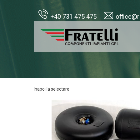
+40 731 475 475
office@r
Inapoi la selectare