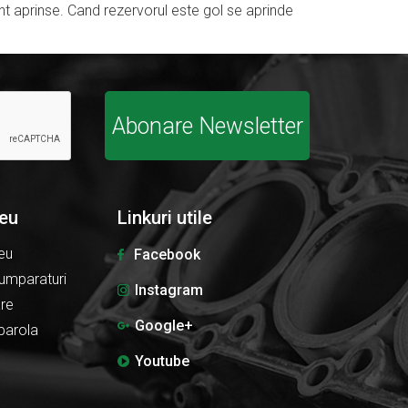
nt aprinse. Cand rezervorul este gol se aprinde
Abonare Newsletter
eu
Linkuri utile
eu
Facebook
umparaturi
Instagram
are
Google+
parola
Youtube