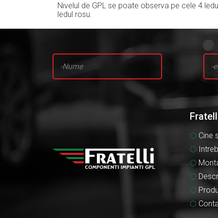
Nivelul de GPL se poate observa pe cele 4 ledur
ledul rosu.
Fratel
Cine 
Intre
Monta
Descr
Prod
Conta