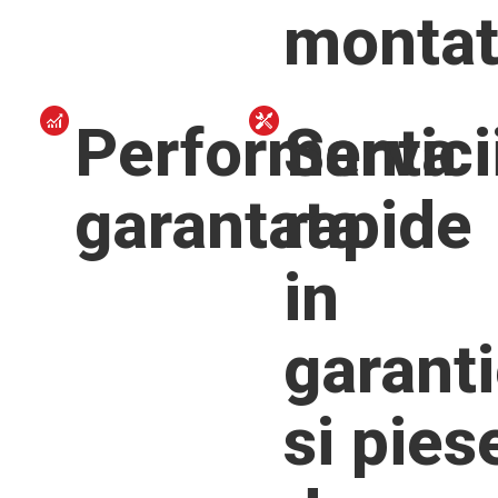
monta
Performanta
Servici
garantata
rapide
in
garant
si pies