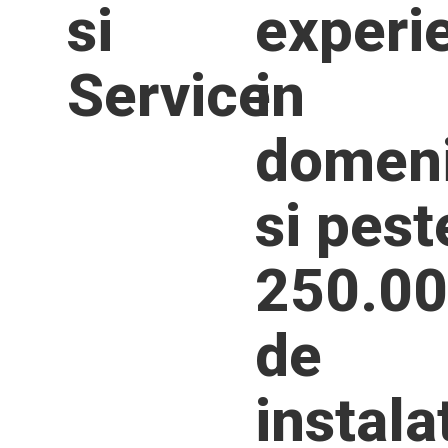
si
experi
Service
in
domen
si pest
250.0
de
instalat