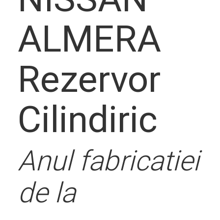
ALMERA
solutie
Rezervor
Cilindiric
Contact
Anul fabricatiei
de la