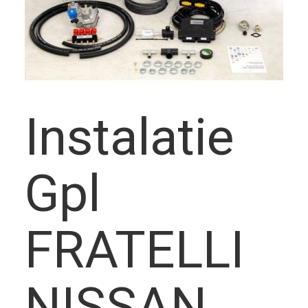
frecvent
Instalatie
Montato
Gpl
FRATELLI
Descrier
NISSAN