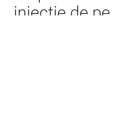
injectie de pe
benzina.
Sistemul
secvential se
bazeaza pe
semnalul
preluat de la