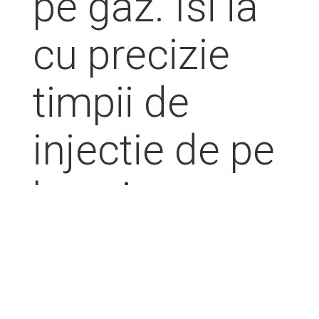
pe gaz. Isi ia
cu precizie
timpii de
injectie de pe
benzina.
Sistemul
secvential se