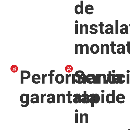
de
instala
monta
Performanta
Servici
garantata
rapide
in