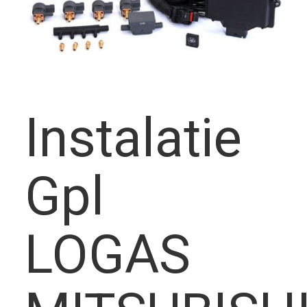
frecvent
Instalatie
Montato
Gpl
LOGAS