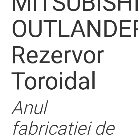
Descrier
MITSUBISH
OUTLANDE
solutie
Rezervor
Toroidal
Contact
Anul
fabricatiei de