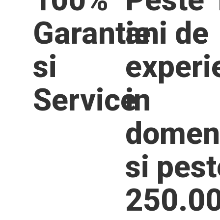
Garantie
ani de
si
experi
Service
in
domen
si pest
250.0