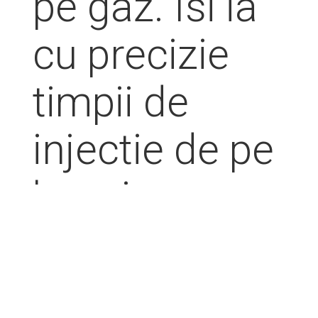
pe gaz. Isi ia
cu precizie
timpii de
injectie de pe
benzina.
Sistemul
secvential se