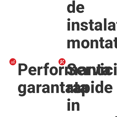
de
instala
monta
Performanta
Servici
garantata
rapide
in