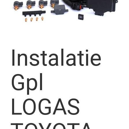
frecvent
Instalatie
Montato
Gpl
LOGAS