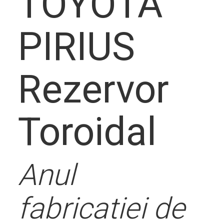
Descrier
TOYOTA
PIRIUS
solutie
Rezervor
Toroidal
Contact
Anul
fabricatiei de