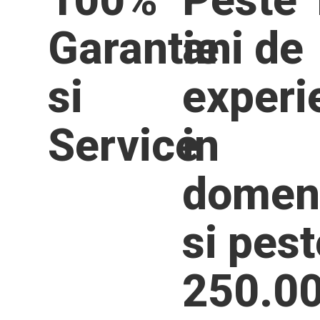
Garantie
ani de
si
experi
Service
in
domen
si pest
250.0