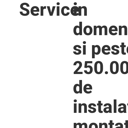
Service
in
domen
si pest
250.0
de
instala
monta