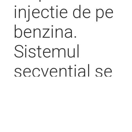
injectie de pe
benzina.
Sistemul
secvential se
bazeaza pe
semnalul
preluat de la