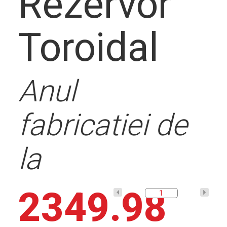
Descrier
Rezervor
Toroidal
solutie
Anul
fabricatiei de
Contact
la
2349.98