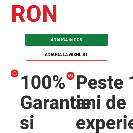
RON
ADAUGA IN COS
ADAUGA LA WISHLIST
100%
Peste 
Garantie
ani de
si
experi