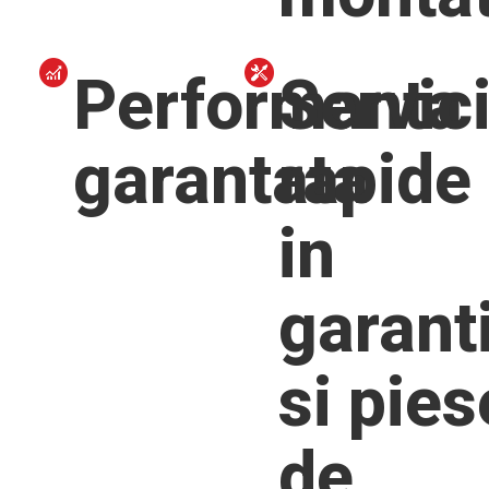
Performanta
Servici
garantata
rapide
in
garant
si pies
de