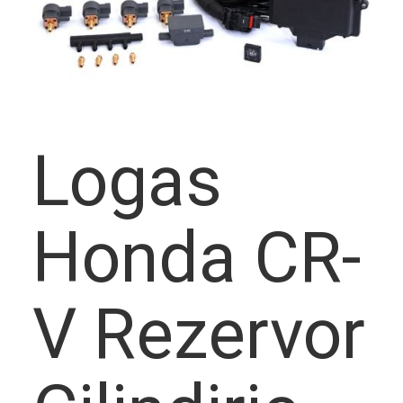
frecvent
Logas
Montato
Honda CR-
V Rezervor