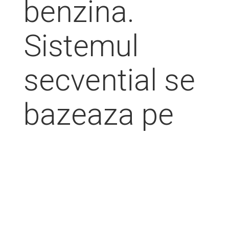
benzina.
Sistemul
secvential se
bazeaza pe
semnalul
preluat de la
benzina si cu