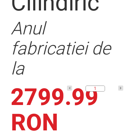
Descrier
Cilindiric
Anul
solutie
fabricatiei de
la
Contact
2799.99
RON