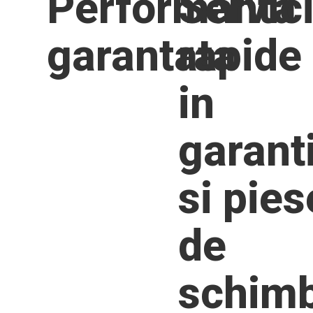
Performanta
Servici
garantata
rapide
in
garant
si pies
de
schim