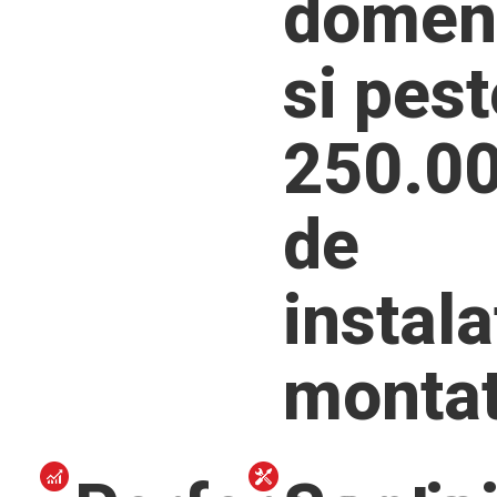
domen
si pest
250.0
de
instala
monta