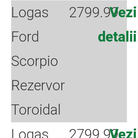
Logas
2799.99
Vezi
Montatori
Ford
detalii
Scorpio
Descriere
Rezervor
Toroidal
solutie
Logas
2799.99
Vezi