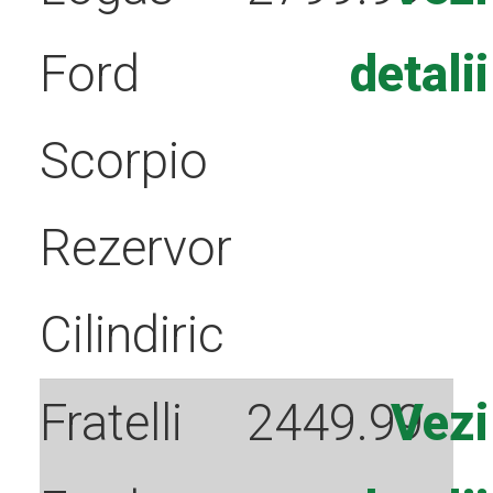
Contact
Ford
detalii
Scorpio
Rezervor
Cilindiric
Fratelli
2449.99
Vezi