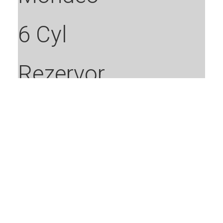
6 Cyl
Rezervor
Toroidal
Fratelli
3699.99
Vezi
Ford
detalii