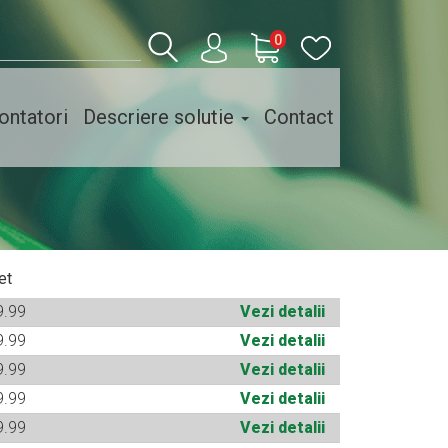
0
ntatori
Descriere solutie
Contact
et
9.99
Vezi detalii
9.99
Vezi detalii
9.99
Vezi detalii
9.99
Vezi detalii
9.99
Vezi detalii