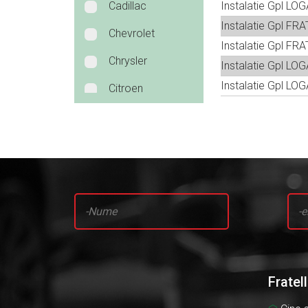
Cadillac
Instalatie Gpl LO
Instalatie Gpl F
Chevrolet
Instalatie Gpl FR
Chrysler
Instalatie Gpl L
Instalatie Gpl LO
Citroen
Dacia
Daewoo
Daihatsu
Dodge
Fiat
Ford
Fratel
Honda