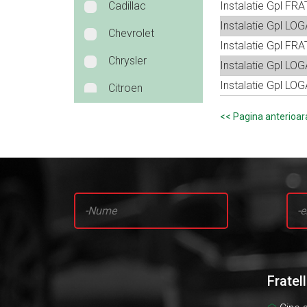
Cadillac
Instalatie Gpl FRA
Instalatie Gpl LO
Chevrolet
Instalatie Gpl FR
Chrysler
Instalatie Gpl LO
Instalatie Gpl LOG
Citroen
Dacia
<
Daewoo
Daihatsu
Dodge
Fiat
Ford
Fratel
Honda