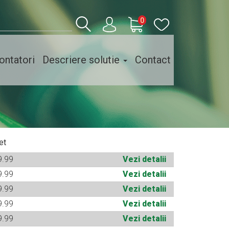
0
ntatori
Descriere solutie
Contact
et
9.99
Vezi detalii
9.99
Vezi detalii
9.99
Vezi detalii
9.99
Vezi detalii
9.99
Vezi detalii